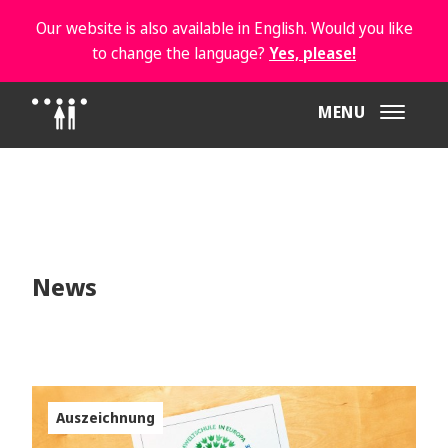
Our website is also available in English. Would you like
to change the language?
Yes, please!
MENU
News
Auszeichnung