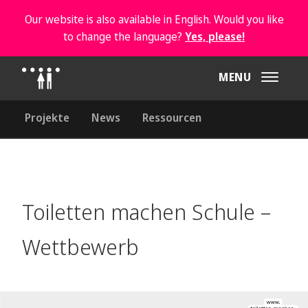
Our website is also available in English. Would you like
to change the language?
Yes, please!
MENU
Projekte
News
Ressourcen
Toiletten machen Schule –
Wettbewerb