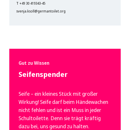
T
+49 30 419343-45
svenja.ksoll@germantoilet.org
Gut zu Wissen
Seifenspender
Seife – ein kleines Stück mit großer
Wirkung! Seife darf beim Händewachen
nicht fehlen und ist ein Muss in jeder
Schultoilette. Denn sie trägt kräftig
dazu bei, uns gesund zu halten.